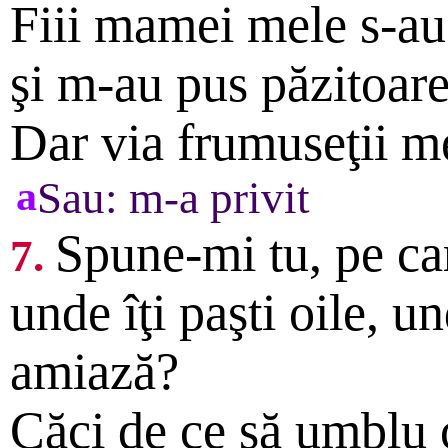
Fiii mamei mele s-au
şi m-au pus păzitoare 
Dar via frumuseţii m
a
Sau: m-a privit
Spune-mi tu, pe ca
7.
unde îţi paşti oile, u
amiază?
Căci de ce să umblu c