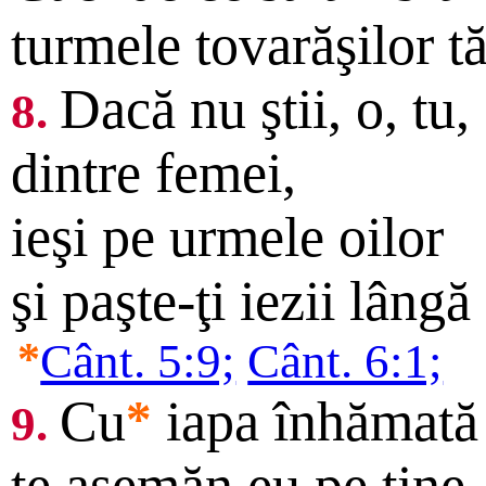
turmele tovarăşilor tă
Dacă nu ştii, o, tu,
8.
dintre femei,
ieşi pe urmele oilor
şi paşte-ţi iezii lângă
*
Cânt. 5:9;
Cânt. 6:1;
Cu
*
iapa înhămată 
9.
te asemăn eu pe tine