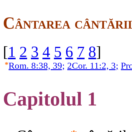
Cântarea cântări
[
1
2
3
4
5
6
7
8
]
*
Rom. 8:38, 39;
2Cor. 11:2, 3;
Pr
Capitolul 1