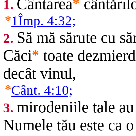
Cântarea
*
cântăril
1.
*
1Împ. 4:32;
Să mă sărute cu săru
2.
Căci
*
toate dezmierdă
decât vinul,
*
Cânt. 4:10;
mirodeniile tale au
3.
Numele tău este ca o