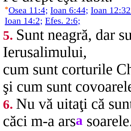
*
Osea 11:4;
Ioan 6:44;
Ioan 12:32
Ioan 14:2;
Efes. 2:6;
Sunt neagră, dar su
5.
Ierusalimului,
cum sunt corturile C
şi cum sunt covoarel
Nu vă uitaţi că sun
6.
căci m-a ars
a
soarele