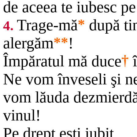
de aceea te iubesc pe 
Trage-mă
*
după ti
4.
alergăm
**
!
Împăratul mă duce
†
î
Ne vom înveseli şi n
vom lăuda dezmierdăr
vinul!
Pe drept eşti iubit.