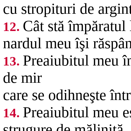
cu stropituri de argin
Cât stă împăratul 
12.
nardul meu îşi răspâ
Preaiubitul meu î
13.
de mir
care se odihneşte într
Preaiubitul meu e
14.
strugure de măliniţă