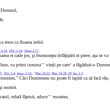
la Domnul,
le.
a trece ca floarea ierbii.
. 4:14;
1Pet. 1:24;
1Ioan 2:17;
area ei cade jos, şi frumuseţea înfăţişării ei piere; aşa se va
it bun, va primi cununa
**
vieţii pe care
†
a făgăduit-o Dumnez
:5;
1Pet. 5:4;
Apoc. 2:10.;
†
Mat. 10:22;
Mat. 19:28, 29;
Iac. 2:5;
Dumnezeu.” Căci Dumnezeu nu poate fi ispitit ca să facă rău, 
i şi momit.
ăcatul, odată făptuit, aduce
**
moartea.