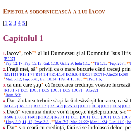
Epistola sobornicească a lui Iacov
[
1
2
3
4
5
]
Capitolul 1
Iacov
*
, rob
**
al lui Dumnezeu şi al Domnului Isus Hrist
1.
[B207]
*
Fap. 12:17;
Fap. 15:13;
Gal. 1:19;
Gal. 2:9;
Iuda 1:1.;
**
Tit 1:1.;
†
Fap. 267.;
††
Fraţii mei, să
*
priviţi ca o mare bucurie când treceţi prin 
2.
[M2111]
[R13.1.7]
[R14.1.4]
[R14.1.4]
[R16.6.4]
[DC5]
[DC7]
[+Alte25]
[X08]
*
Mat. 5:12;
Fap. 5:41;
Evr. 10:34;
1Pet. 4:13, 16.;
**
1Pet. 1:6;
ca unii care ştiţi
*
că încercarea credinţei voastre lucrează
3.
[R13.1.7]
[DC1]
[DC5]
[DC5]
[DC5]
[DC5]
[DC7]
[+Alte22]
*
Rom. 5:3;
Dar răbdarea trebuie să-şi facă desăvârşit lucrarea, ca să f
4.
[M1202]
[R9.5.5]
[R13.1.7]
[R21.4.7]
[R25.3.1]
[DC1]
[DC3]
[DC5]
[DC5]
[DC5
Dacă
*
vreunuia dintre voi îi lipseşte înţelepciunea, s-o
*
5.
[F506]
[F686]
[F691]
[R10.2.3]
[R20.1.1]
[DC1]
[DC1]
[DC1]
[DC1]
[DC5]
[DC7
*
1Împ. 3:9, 11, 12;
Prov. 2:3.;
**
Mat. 7:7;
Mat. 21:22;
Mar. 11:24;
Luc. 11:9;
Io
Dar
*
s-o ceară cu credinţă, fără să se îndoiască deloc: p
6.