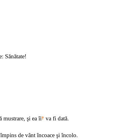
e: Sănătate!
mustrare, şi ea îi
†
va fi dată.
i împins de vânt încoace şi încolo.