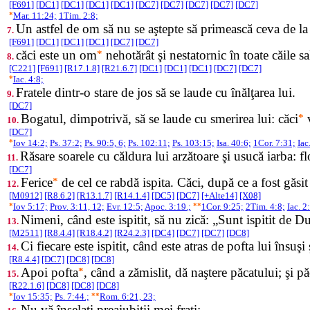
[F691]
[DC1]
[DC1]
[DC1]
[DC1]
[DC7]
[DC7]
[DC7]
[DC7]
[DC7]
*
Mar. 11:24;
1Tim. 2:8;
Un astfel de om să nu se aştepte să primească ceva de 
7.
[F691]
[DC1]
[DC1]
[DC1]
[DC7]
[DC7]
căci este un om
*
nehotărât şi nestatornic în toate căile sa
8.
[C221]
[F691]
[R17.1.8]
[R21.6.7]
[DC1]
[DC1]
[DC1]
[DC7]
[DC7]
*
Iac. 4:8;
Fratele dintr-o stare de jos să se laude cu înălţarea lui.
9.
[DC7]
Bogatul, dimpotrivă, să se laude cu smerirea lui: căci
*
v
10.
[DC7]
*
Iov 14:2;
Ps. 37:2;
Ps. 90:5, 6;
Ps. 102:11;
Ps. 103:15;
Isa. 40:6;
1Cor. 7:31;
Iac
Răsare soarele cu căldura lui arzătoare şi usucă iarba: flo
11.
[DC7]
Ferice
*
de cel ce rabdă ispita. Căci, după ce a fost găs
12.
[M0912]
[R8.6.2]
[R13.1.7]
[R14.1.4]
[DC5]
[DC7]
[+Alte14]
[X08]
*
Iov 5:17;
Prov. 3:11, 12;
Evr. 12:5;
Apoc. 3:19.;
**
1Cor. 9:25;
2Tim. 4:8;
Iac. 2
Nimeni, când este ispitit, să nu zică: „Sunt ispitit de 
13.
[M2511]
[R8.4.4]
[R18.4.2]
[R24.2.3]
[DC4]
[DC7]
[DC7]
[DC8]
Ci fiecare este ispitit, când este atras de pofta lui însuş
14.
[R8.4.4]
[DC7]
[DC8]
[DC8]
Apoi pofta
*
, când a zămislit, dă naştere păcatului; şi p
15.
[R22.1.6]
[DC8]
[DC8]
[DC8]
*
Iov 15:35;
Ps. 7:44.;
**
Rom. 6:21, 23;
Nu vă înşelaţi preaiubiţii mei fraţi: