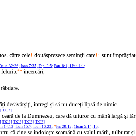
os, către cele
†
douăsprezece seminţii care
††
sunt împrăştiat
Deut. 32:26;
Ioan 7:35;
Fap. 2:5;
Fap. 8:1;
1Pet. 1:1;
felurite
**
încercări,
 răbdare.
iţi desăvârşiţi, întregi şi să nu duceţi lipsă de nimic.
]
[DC7]
*
ceară de la Dumnezeu, care dă tuturor cu mână largă şi fără 
]
[DC7]
[DC7]
[DC7]
[DC7]
an 14:13;
Ioan 15:7;
Ioan 16:23.;
†
Ier. 29:12;
1Ioan 5:14, 15;
entru că cine se îndoieşte seamănă cu valul mării, tulburat ş