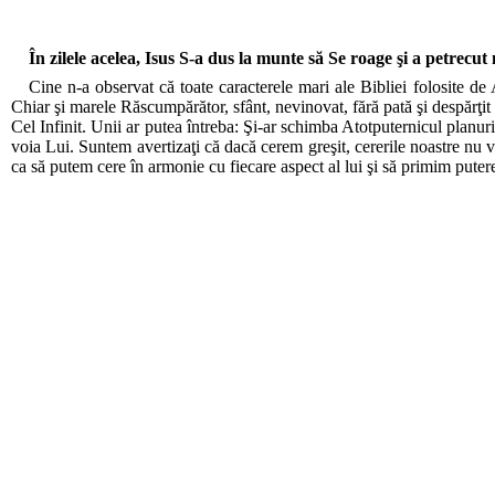
În zilele acelea, Isus S-a dus la munte să Se roage şi a petre
Cine n-a observat că toate caracterele mari ale Bibliei folosite de
Chiar şi marele Răscumpărător, sfânt, nevinovat, fără pată şi despărţi
Cel Infinit. Unii ar putea întreba: Şi-ar schimba Atotputernicul planu
voia Lui. Suntem avertizaţi că dacă cerem greşit, cererile noastre nu v
ca să putem cere în armonie cu fiecare aspect al lui şi să primim puter