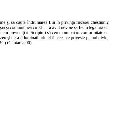
une şi să caute îndrumarea Lui în privinţa fiecărei chestiuni?
ăşia şi comuniunea cu El — a avut nevoie să fie în legătură cu
untem preveniţi în Scripturi să cerem numai în conformitate cu
u şi de a fi luminaţi prin el în ceea ce priveşte planul divin,
13:2) (Cântarea 90)