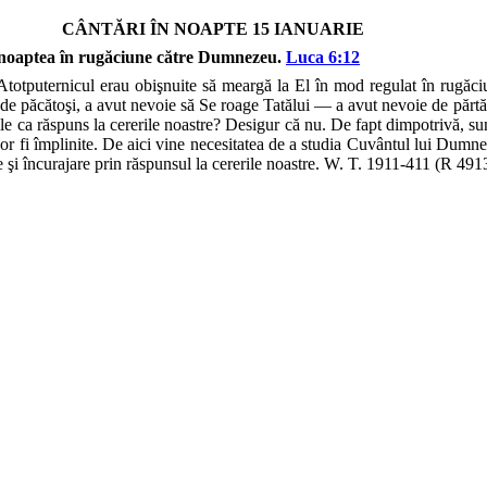
CÂNTĂRI ÎN NOAPTE 15 IANUARIE
cut noaptea în rugăciune către Dumnezeu.
Luca 6:12
 Atotputernicul erau obişnuite să meargă la El în mod regulat în rugăci
t de păcătoşi, a avut nevoie să Se roage Tatălui — a avut nevoie de părt
rile ca răspuns la cererile noastre? Desigur că nu. De fapt dimpotrivă, s
or fi împlinite. De aici vine necesitatea de a studia Cuvântul lui Dumneze
e şi încurajare prin răspunsul la cererile noastre. W. T. 1911-411 (R 49