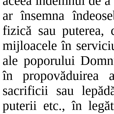
aceea îndemnul de a n
ar însemna îndeose
fizică sau puterea, c
mijloacele în serviciu
ale poporului Domn
în propovăduirea a
sacrificii sau lepăd
puterii etc., în legă