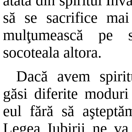
atâta din spiritul Înv
să se sacrifice ma
mulţumească pe s
socoteala altora.
Dacă avem spirit
găsi diferite moduri
eul fără să aşteptă
Legea Iubirii ne v