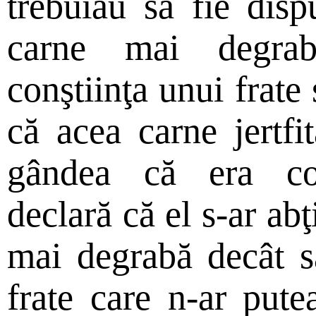
trebuiau să fie disp
carne mai degra
conştiinţa unui frate
că acea carne jertfi
gândea că era con
declară că el s-ar abţ
mai degrabă decât să
frate care n-ar put