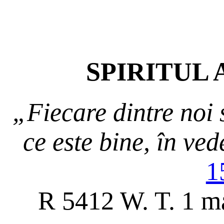
SPIRITUL
„Fiecare dintre noi 
ce este bine, în ved
1
R 5412 W. T. 1 ma