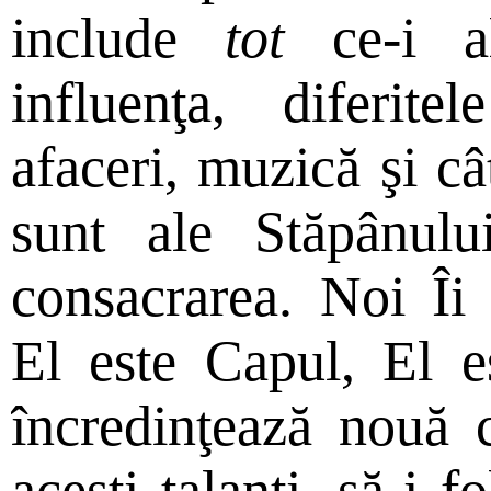
include
tot
ce-i a
influenţa, diferit
afaceri, muzică şi câ
sunt ale Stăpânul
consacrarea. Noi Îi 
El este Capul, El 
încredinţează nouă c
aceşti talanţi, să-i 