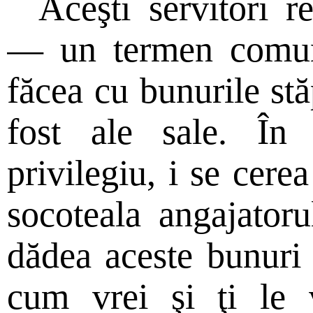
Aceşti servitori r
— un termen comun 
făcea cu bunurile stă
fost ale sale. În
privilegiu, i se cere
socoteala angajatoru
dădea aceste bunuri ş
cum vrei şi ţi le 