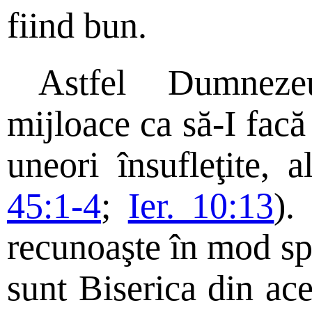
fiind bun.
Astfel Dumnezeu
mijloace ca să-I facă
uneori însufleţite, a
45:1-4
;
Ier. 10:13
).
recunoaşte în mod spe
sunt Biserica din a