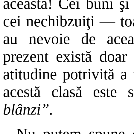
aceasta! Cei buni şi c
cei nechibzuiţi — to
au nevoie de aceas
prezent există doar 
atitudine potrivită a
acestă clasă este s
blânzi”.
Nu putem spune c