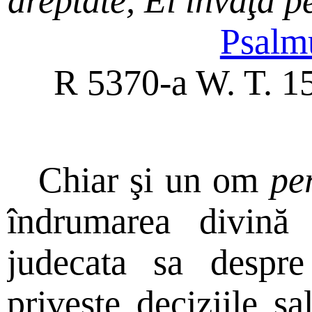
dreptate, El învaţă p
Psalm
R 5370-a W. T. 1
Chiar şi un om
pe
îndrumarea divină
judecata sa despre
priveşte deciziile sa