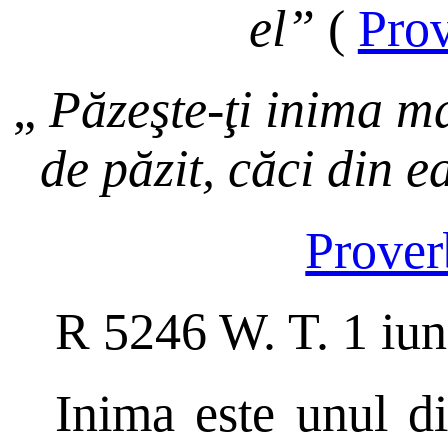
el”
(
Pro
„
Păzeşte-ţi inima ma
de păzit, căci din ea
Prover
R 5246 W. T. 1 iu
Inima este unul d