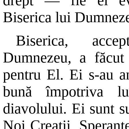
drept — fie el e
Biserica lui Dumnez
Biserica, acce
Dumnezeu, a făcut 
pentru El. Ei s-au a
bună împotriva l
diavolului. Ei sunt s
Noi Creaţii. Speranţe