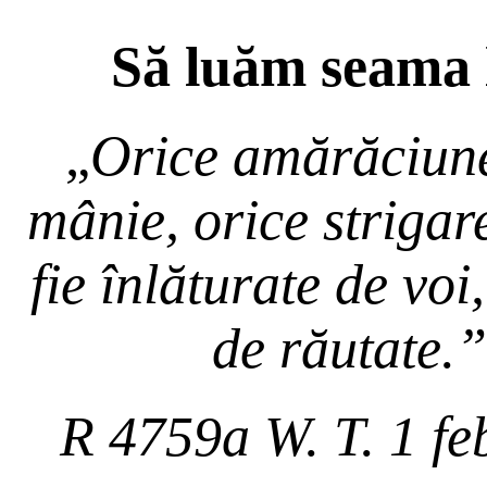
Să luăm seama l
„
Orice amărăciune,
mânie, orice strigar
fie înlăturate de voi
de răutate.”
R 4759a W. T. 1 fe