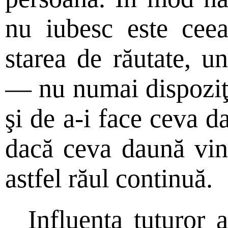
nu iubesc este cee
starea de răutate, u
— nu numai dispoziţi
şi de a-i face ceva d
dacă ceva daună vin
astfel răul continuă.
Influenţa tuturor 