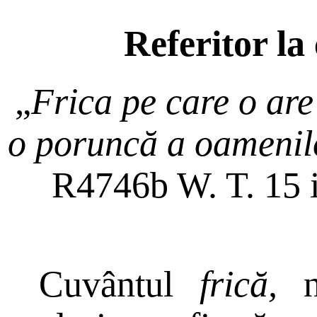
Referitor la
„
Frica pe care o are
o poruncă a oamenilo
R4746b W. T. 15 i
Cuvântul
frică,
no