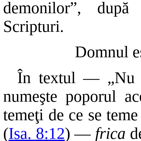
demonilor”, după
Scripturi.
Domnul es
În textul — „Nu n
numeşte poporul ace
temeţi de ce se teme 
(
Isa. 8:12
) —
frica
de