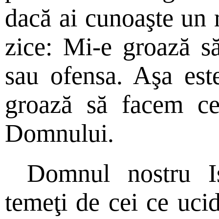
dacă ai cunoaşte un 
zice: Mi-e groază să
sau ofensa. Aşa est
groază să facem ce
Domnului.
Domnul nostru I
temeţi de cei ce uci