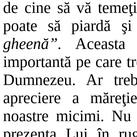
de cine să vă temeţ
poate să piardă şi 
gheenă”.
Aceasta e
importantă pe care t
Dumnezeu. Ar tre
apreciere a măreţi
noastre micimi. Nu
prezenţa Lui în ru