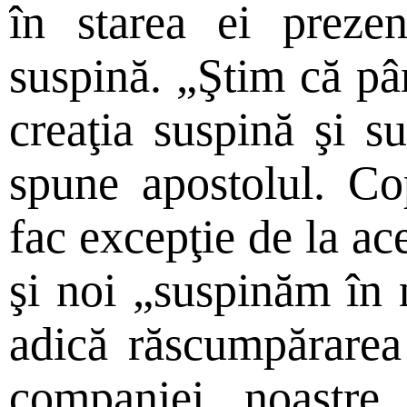
în starea ei preze
suspină. „Ştim că pân
creaţia suspină şi su
spune apostolul. C
fac excepţie de la ac
şi noi „suspinăm în n
adică răscumpărarea
companiei noastre,