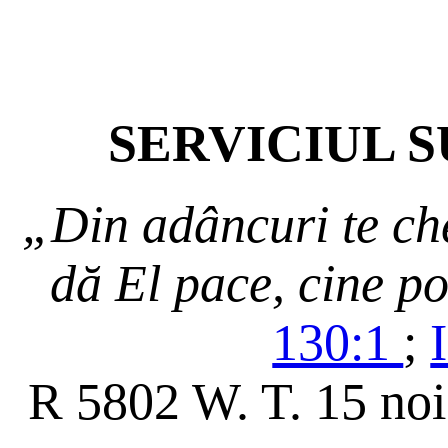
SERVICIUL 
„Din adâncuri te 
dă El pace, cine p
130:1
;
R 5802 W. T. 15 no