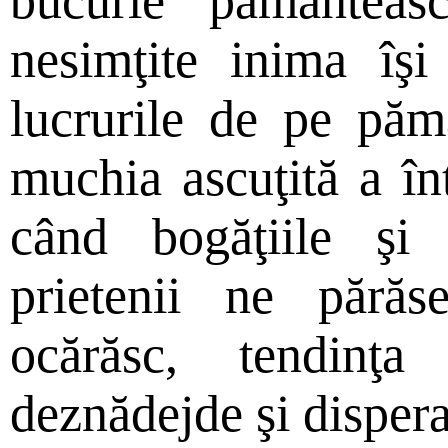
bucurie pământea
nesimţite inima îşi 
lucrurile de pe pă
muchia ascuţită a înt
când bogăţiile şi 
prietenii ne părăs
ocărăsc, tendinţa
deznădejde şi dispera