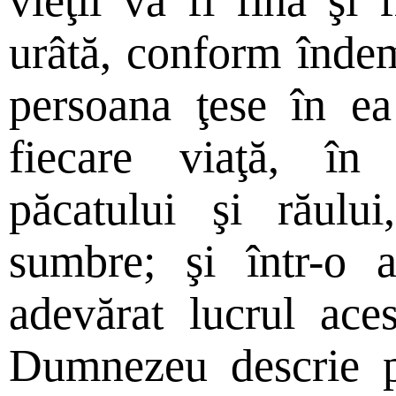
vieţii va fi fină şi
urâtă, conform îndemâ
persoana ţese în ea 
fiecare viaţă, î
păcatului şi răulu
sumbre; şi într-o 
adevărat lucrul ace
Dumnezeu descrie p