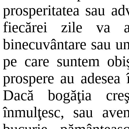
prosperitatea sau adv
fiecărei zile va
binecuvântare sau un
pe care suntem obiş
prospere au adesea î
Dacă bogăţia creş
înmulţesc, sau av