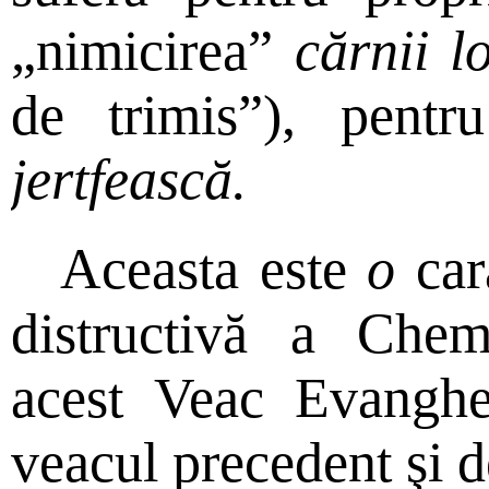
„nimicirea”
cărnii l
de trimis”), pent
jertfească.
Aceasta este
o
cara
distructivă a Chem
acest Veac Evanghe
veacul precedent şi d