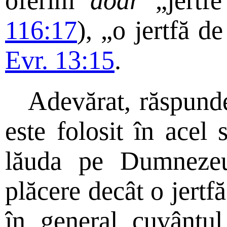
oferim
doar
„jertfe
116:17
), „o jertfă 
Evr. 13:15
.
Adevărat, răspunde
este folosit în acel 
lăuda pe Dumneze
plăcere decât o jertf
în general cuvântul 