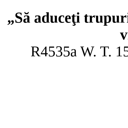
„Să aduceţi trupuri
v
R4535a W. T. 15