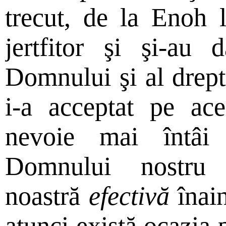
trecut, de la Enoh l
jertfitor şi şi-au 
Domnului şi al drep
i-a acceptat pe ac
nevoie mai întâi
Domnului nostru p
noastră
efectivă
înai
atunci există ocazia 