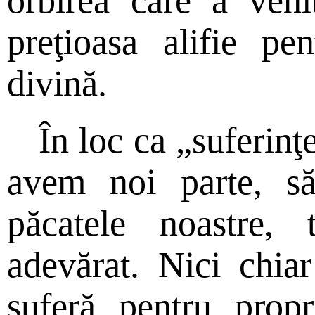
orbirea care a veni
preţioasa alifie pe
divină.
În loc ca „suferinţe
avem noi parte, să
păcatele noastre, 
adevărat. Nici chi
suferă pentru propr