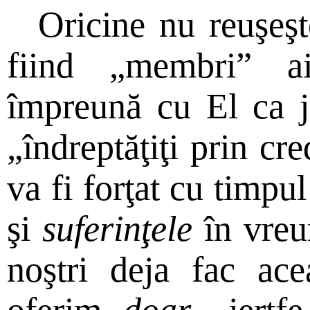
Oricine nu reuşeşt
fiind „membri” ai
împreună cu El ca j
„îndreptăţiţi prin cr
va fi forţat cu timpu
şi
suferinţele
în vreun
noştri deja fac ac