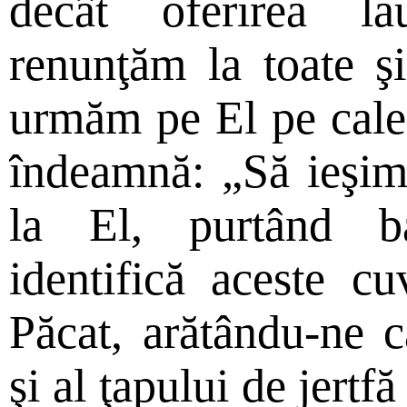
decât oferirea la
renunţăm la toate ş
urmăm pe El pe calea
îndeamnă: „Să ieşim 
la El, purtând ba
identifică aceste cu
Păcat, arătându-ne c
şi al ţapului de jertf